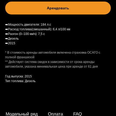
+35799826146
Арендовать
bigbosscarental@gmail.com
➡️Мощность двигателя: 184 л.с
➡️Расход топлива(смешанный): 6,4 л/100 км
➡️Разгон (0–100 км/ч): 7,5 с
➡️Дизель
➡️2015
* В стоимость аренды автомобиля включена страховка ОСАГО с
полной франшизой
** Действует система скидок в зависимости от срока аренды
автомобиля, указана минимальная цена при аренде от 61 дня
Год выпуска: 2015
Тип топлива: Дизель