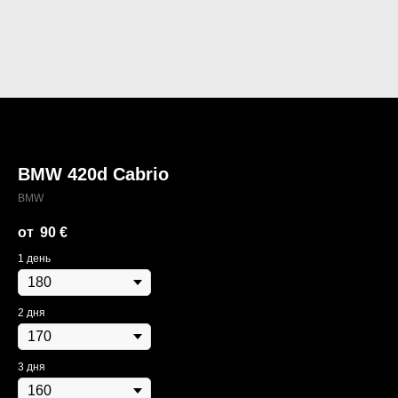
BMW 420d Cabrio
BMW
90
€
1 день
2 дня
3 дня