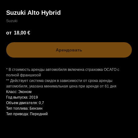
Suzuki Alto Hybrid
Suzuki
18,00
€
Арендовать
* В стоимость аренды автомобиля включена страховка ОСАГО с
Модельный ряд
Оплата
FAQ
полной франшизой
Как забронировать
Контакты
** Действует система скидок в зависимости от срока аренды
автомобиля, указана минимальная цена при аренде от 61 дня
Класс: Эконом
+35799826146
Год выпуска: 2019
Объем двигателя: 0,7
bigbosscarental@gmail.com
Тип топлива: Бензин
Тип привода: Передний