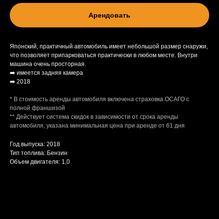
+35799826146
Арендовать
bigbosscarental@gmail.com
Японский, практичный автомобиль имеет небольшой размер снаружи,
что позволяет припарковаться практически в любом месте. Внутри
машина очень просторная.
➡️ имеется задняя камера
➡️ 2018
* В стоимость аренды автомобиля включена страховка ОСАГО с
полной франшизой
** Действует система скидок в зависимости от срока аренды
автомобиля, указана минимальная цена при аренде от 61 дня
Год выпуска: 2018
Тип топлива: Бензин
Объем двигателя: 1,0