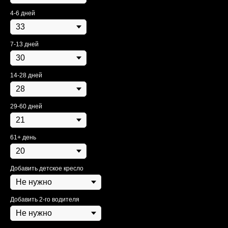
4-6 дней
7-13 дней
14-28 дней
29-60 дней
61+ день
Добавить детское кресло
Модельный ряд
Оплата
FAQ
Добавить 2-го водителя
Как забронировать
Контакты