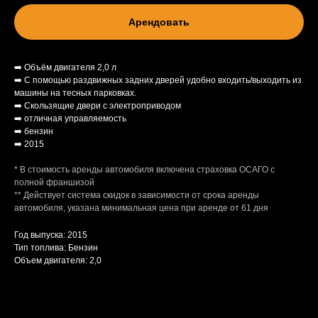
Арендовать
+35799826146
bigbosscarental@gmail.com
➡️ Объём двигателя 2,0 л
➡️ С помощью раздвижных задних дверей удобно входить/выходить из
машины на тесных парковках.
➡️ Скользящие двери с электроприводом
➡️ отличная управляемость
➡️ бензин
➡️ 2015
* В стоимость аренды автомобиля включена страховка ОСАГО с
полной франшизой
** Действует система скидок в зависимости от срока аренды
автомобиля, указана минимальная цена при аренде от 61 дня
Год выпуска: 2015
Тип топлива: Бензин
Объем двигателя: 2,0