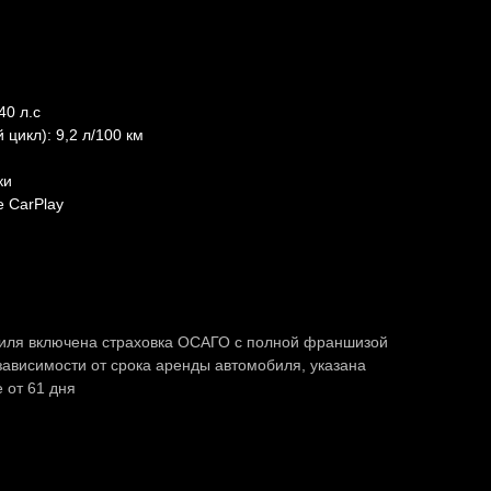
40 л.с
цикл): 9,2 л/100 км
ки
le CarPlay
биля включена страховка ОСАГО с полной франшизой
 зависимости от срока аренды автомобиля, указана
 от 61 дня