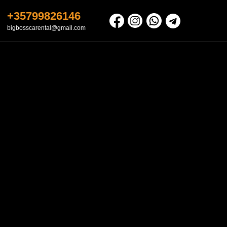
+35799826146
bigbosscarental@gmail.com