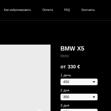
Как забронировать
Оплата
FAQ
Контакты
BMW X5
BMW
330
€
1 день
2 дня
3 дня