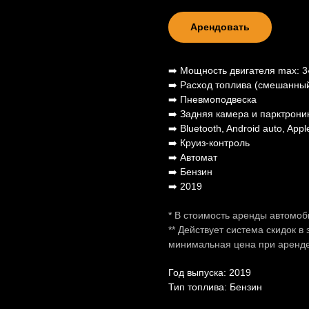
Арендовать
➡️ Мощность двигателя max: 3
➡️ Расход топлива (смешанный 
➡️ Пневмоподвеска
➡️ Задняя камера и парктрони
➡️ Bluetooth, Android auto, App
➡️ Круиз-контроль
➡️ Автомат
➡️ Бензин
➡️ 2019
* В стоимость аренды автомо
** Действует система скидок в
минимальная цена при аренде
Год выпуска: 2019
Тип топлива: Бензин