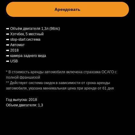
Арендовать
+35799826146
bigbosscarental@gmail.com
➡️ Объём двигателя 1,3л (98лс)
➡️ Хэтчбек, 5 местный
➡️ stop-start система
➡️ Автомат
➡️ 2018
➡️ камера заднего вида
➡️ USB
* В стоимость аренды автомобиля включена страховка ОСАГО с
полной франшизой
** Действует система скидок в зависимости от срока аренды
автомобиля, указана минимальная цена при аренде от 61 дня
Год выпуска: 2018
Объем двигателя: 1,3